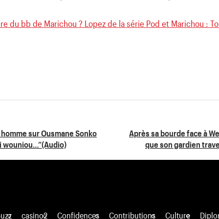
ère du bb de Marichou ? Lopez de la série Pod et Marichou : Tou
n homme sur Ousmane Sonko
Après sa bourde face à We
di wouniou…”(Audio)
que son gardien trave
Buzz
casino2
Confidences
Contributions
Culture
Diplo