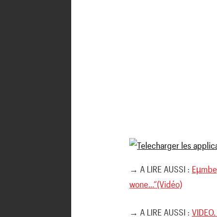
→ A LIRE AUSSI :
Eµmbeµ
wone…”(Vidéo)
→ A LIRE AUSSI :
VIDEO.