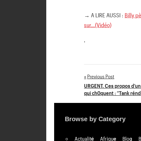
→ A LIRE AUSSI :
Billy p
sur…(Vidéo)
'
Previous Post
Navigation
URGENT. Ces propos d’u
qui ch0quent : “Tank rén
de
l’article
Browse by Category
Actualité
Afrique
Blog