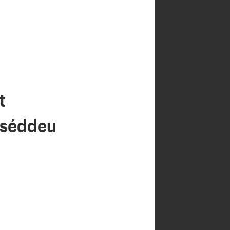
t
a séddeu