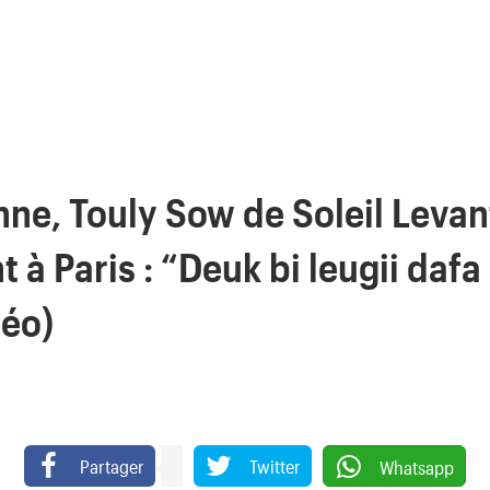
ne, Touly Sow de Soleil Levan
 à Paris : “Deuk bi leugii daf
éo)
Partager
Twitter
Whatsapp