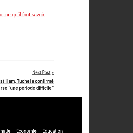
t ce qu’il faut savoir
Next Post
st Ham, Tuchel a confirmé
rse “une période difficile”
matie
Economie
Education