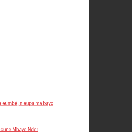
a eumbé, nieupa ma bayo
Alioune Mbaye Nder