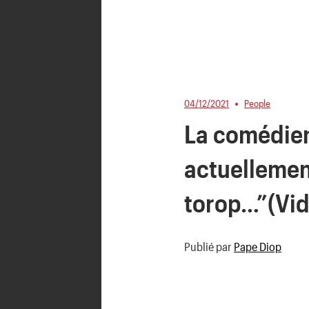
04/12/2021
People
La comédien
actuellement
torop…”(Vid
Publié par
Pape Diop