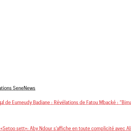
l de Eumeudy Badiane : Révélations de Fatou Mbacké : “Bim
 «Setoo sett»: Aby Ndour s’affiche en toute complicité avec 