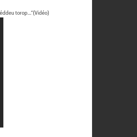
 séddeu torop…”(Vidéo)