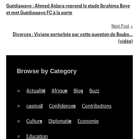
Navigation
Guédiawaye : Ahmed Aïdara reprend le stade Ibrahima Boye
et met Guédiawaye FC à la porte
de
Next Post
l’article
Divorces : Viviane perturbée par cette question de Boubs…
(vidéo)
Browse by Category
Actualité
Afrique
Blog
Buzz
casino2
Confidences
Contributions
Culture
Diplomatie
Economie
Education