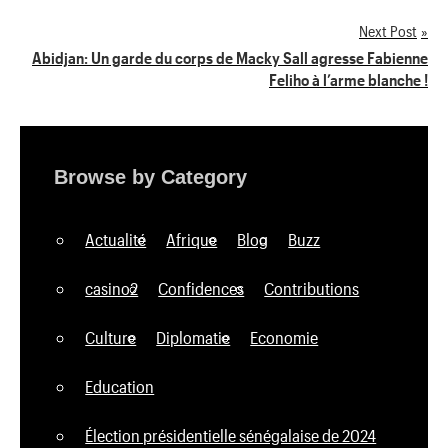
de
Next Post
Abidjan: Un garde du corps de Macky Sall agresse Fabienne
l’article
Feliho à l’arme blanche !
Browse by Category
Actualité
Afrique
Blog
Buzz
casino2
Confidences
Contributions
Culture
Diplomatie
Economie
Education
Élection présidentielle sénégalaise de 2024