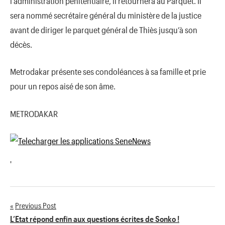
l’administration pénitentiaire, il retournera au Parquet. Il
sera nommé secrétaire général du ministère de la justice
avant de diriger le parquet général de Thiès jusqu’à son
décès.
Metrodakar présente ses condoléances à sa famille et prie
pour un repos aisé de son âme.
METRODAKAR
'
Previous Post
Navigation
L’Etat répond enfin aux questions écrites de Sonko !