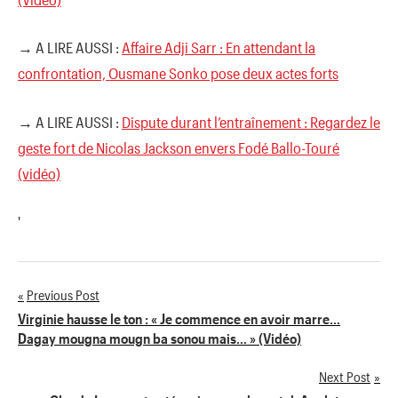
→ A LIRE AUSSI :
Affaire Adji Sarr : En attendant la
confrontation, Ousmane Sonko pose deux actes forts
→ A LIRE AUSSI :
Dispute durant l’entraînement : Regardez le
geste fort de Nicolas Jackson envers Fodé Ballo-Touré
(vidéo)
'
Previous Post
Navigation
Virginie hausse le ton : « Je commence en avoir marre…
Dagay mougna mougn ba sonou mais… » (Vidéo)
de
Next Post
l’article