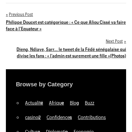
Previous Post
Navigation
Philippe Doucet est catégorique : « Ce que Aliou Cissé va faire
face à l’Equateur »
de
Next Post
l’article
Dieng, Ndiaye, Sarr… le tweet de la Fédé sénégalaise qui
divise les fans : « l’admin est surement une fille »(Photos)
Browse by Category
Actualité
Afrique
Blog
Buzz
casino2
Confidences
Contributions
Culture
Diplomatie
Economie