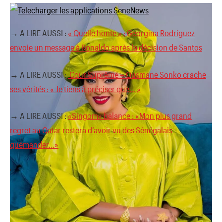
→ A LIRE AUSSI :
« Quelle honte » : Georgina Rodriguez
envoie un message à Ronaldo après la décision de Santos
→ A LIRE AUSSI :
Cour Suprême – Ousmane Sonko crache
ses vérités : « Je tiens à préciser que… »
→ A LIRE AUSSI :
«Singom» balance : «Mon plus grand
regret au Qatar restera d’avoir vu des Sénégalais
quémander…»
'
Adja