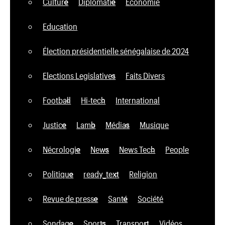
Culture
Diplomatie
Economie
Education
Élection présidentielle sénégalaise de 2024
Elections Legislatives
Faits Divers
Football
Hi-tech
International
Justice
Lamb
Médias
Musique
Nécrologie
News
News Tech
People
Politique
ready_text
Religion
Revue de presse
Santé
Société
Sondage
Sports
Transport
Vidéos