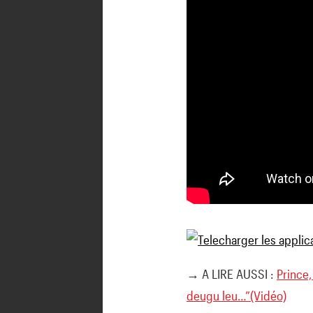
→ A LIRE AUSSI :
Prince,
deugu leu…”(Vidéo)