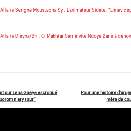
 Affaire Serigne Moustapha Sy : L’animateur Sidate: “Limay dè
Affaire Dieyna/Bril; O. Makhtar Sarr invite Ndoye Bane à dénonc
ait sur Lena Gueye escroqué
Pour une histoire d’arge
“borom niary tour”
mère de cou