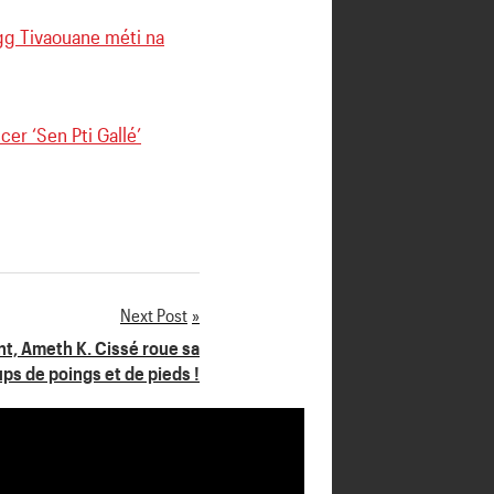
gg Tivaouane méti na
er ‘Sen Pti Gallé’
Next Post
nt, Ameth K. Cissé roue sa
ps de poings et de pieds !