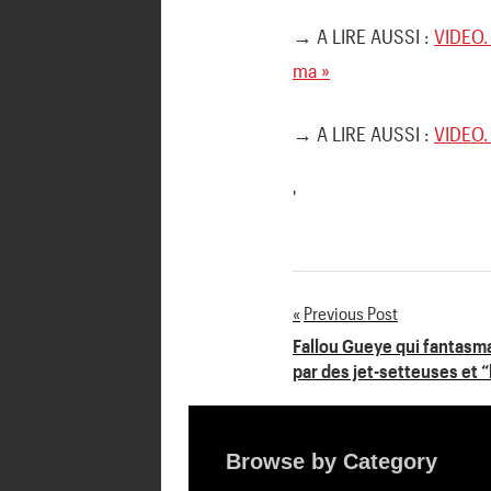
→ A LIRE AUSSI :
VIDEO.
ma »
→ A LIRE AUSSI :
VIDEO. 
'
Previous Post
Navigation
Fallou Gueye qui fantasm
par des jet-setteuses et 
de
l’article
Browse by Category