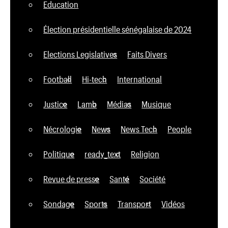
Education
Élection présidentielle sénégalaise de 2024
Elections Legislatives
Faits Divers
Football
Hi-tech
International
Justice
Lamb
Médias
Musique
Nécrologie
News
News Tech
People
Politique
ready_text
Religion
Revue de presse
Santé
Société
Sondage
Sports
Transport
Vidéos