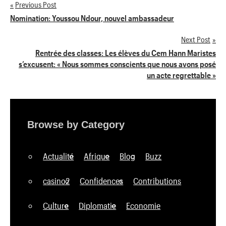
Previous Post
Navigation
Nomination: Youssou Ndour, nouvel ambassadeur
de
Next Post
Rentrée des classes: Les élèves du Cem Hann Maristes
l’article
s’excusent: « Nous sommes conscients que nous avons posé
un acte regrettable »
Browse by Category
Actualité
Afrique
Blog
Buzz
casino2
Confidences
Contributions
Culture
Diplomatie
Economie