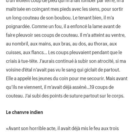
d’un violent coup de pied qui m’a fait tomber par terre, m’a
maîtrisée en coinçant mes pieds avec les siens, pour sortir
un long couteau de son boubou. Le tenant bien, il m’a
poignardée. Comme un fou, il a enfoncé la lame avant de
faire pleuvoir ses coups de couteau. Il m’a atteint au ventre,
au nombril, aux mains, aux bras, au dos, au thorax, aux
cuisses, aux flancs… Les coups pleuvaient pendant que le
criais à tue-tête. J’aurais continué à subir son atrocité, si ma
voisine d’étal n’avait pas vu le sang qui giclait de partout.
Elle a appelé les jeunes du coin pour me secourir. Mais avant
qu’ils ne viennent, il m’avait déjà asséné…19 coups de
couteau. J’ai subi des points de suture partout sur le corps.
Le chanvre indien
«Avant son horrible acte, il avait déjà mis le feu aux trois