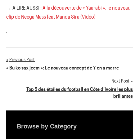
→ A LIRE AUSSI :
A la découverte de « Yaarabi », le nouveau
clip de Neega Mass feat Manda Sira (Vidéo)
'
Previous Post
Navigation
« Bu ko sax jeem »: Le nouveau concept de Y en a marre
de
Next Post
Top 5 des étoiles du football en Côte d’Ivoire les plus
l’article
brillantes
Browse by Category