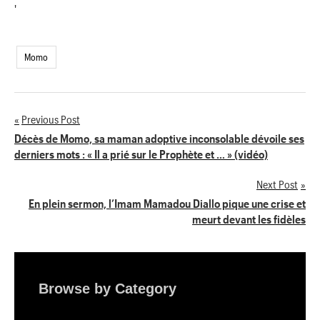
'
Momo
Previous Post
Navigation
Décès de Momo, sa maman adoptive inconsolable dévoile ses
derniers mots : « Il a prié sur le Prophète et … » (vidéo)
de
Next Post
l’article
En plein sermon, l’Imam Mamadou Diallo pique une crise et
meurt devant les fidèles
Browse by Category