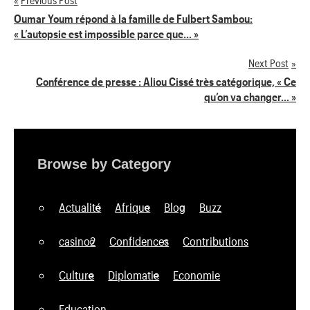
Navigation
Oumar Youm répond à la famille de Fulbert Sambou:
« L’autopsie est impossible parce que… »
de
Next Post
l’article
Conférence de presse : Aliou Cissé très catégorique, « Ce
qu’on va changer… »
Browse by Category
Actualité
Afrique
Blog
Buzz
casino2
Confidences
Contributions
Culture
Diplomatie
Economie
Education