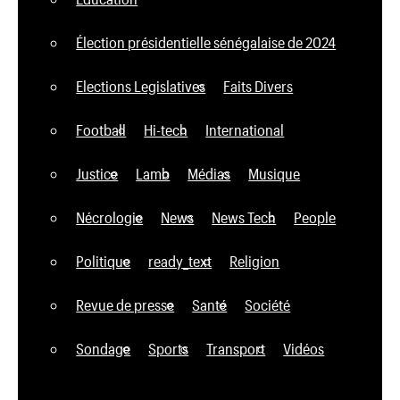
Élection présidentielle sénégalaise de 2024
Elections Legislatives
Faits Divers
Football
Hi-tech
International
Justice
Lamb
Médias
Musique
Nécrologie
News
News Tech
People
Politique
ready_text
Religion
Revue de presse
Santé
Société
Sondage
Sports
Transport
Vidéos