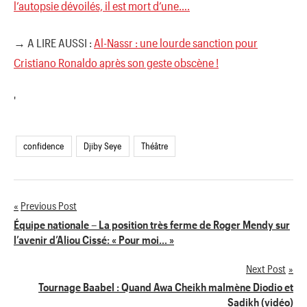
l’autopsie dévoilés, il est mort d’une….
→ A LIRE AUSSI :
Al-Nassr : une lourde sanction pour
Cristiano Ronaldo après son geste obscène !
'
confidence
Djiby Seye
Théâtre
Previous Post
Navigation
Équipe nationale – La position très ferme de Roger Mendy sur
l’avenir d’Aliou Cissé: « Pour moi… »
de
Next Post
l’article
Tournage Baabel : Quand Awa Cheikh malmène Diodio et
Sadikh (vidéo)