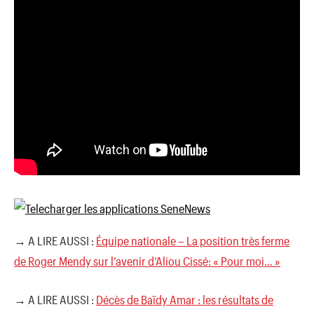
→ A LIRE AUSSI :
Équipe nationale – La position très ferme
de Roger Mendy sur l’avenir d’Aliou Cissé: « Pour moi… »
→ A LIRE AUSSI :
Décès de Baïdy Amar : les résultats de