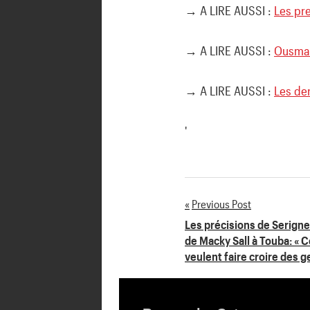
→ A LIRE AUSSI :
Les pr
→ A LIRE AUSSI :
Ousman
→ A LIRE AUSSI :
Les der
'
Previous Post
Navigation
Les précisions de Serigne
de Macky Sall à Touba: « 
de
veulent faire croire des g
l’article