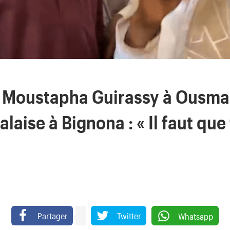
e Moustapha Guirassy à Ousm
laise à Bignona : « Il faut que
Partager
Twitter
Whatsapp