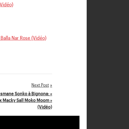
Vidéo)
Balla Nar Rose (Vidéo)
Next Post
smane Sonko à Bignona: «
x Macky Sall Moko Moom »
(Vidéo)