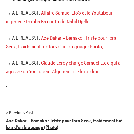
→ A LIRE AUSSI :
Affaire Samuel Eto’o et le Youtubeur
algérien : Demba Ba contredit Nabil Djellit
→ A LIRE AUSSI :
Axe Dakar – Bamako : Triste pour Ibra
Seck, froidement tué lors d’un braquage (Photo)
→ A LIRE AUSSI :
Claude Leroy charge Samuel Eto’o qui a
agressé un YouTubeur Algérien : «Je lui ai dit»
'
Previous Post
Navigation
Axe Dakar – Bamako : Triste pour Ibra Seck, froidement tué
lors d’un braquage (Photo)
de