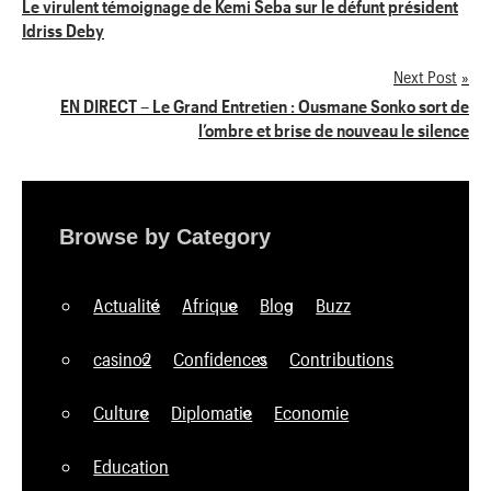
Navigation
Le virulent témoignage de Kemi Seba sur le défunt président
Idriss Deby
de
Next Post
l’article
EN DIRECT – Le Grand Entretien : Ousmane Sonko sort de
l’ombre et brise de nouveau le silence
Browse by Category
Actualité
Afrique
Blog
Buzz
casino2
Confidences
Contributions
Culture
Diplomatie
Economie
Education