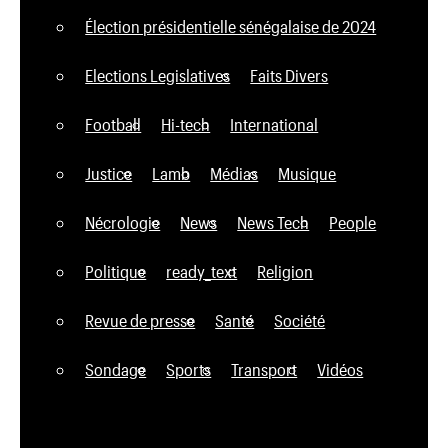
Élection présidentielle sénégalaise de 2024
Elections Legislatives
Faits Divers
Football
Hi-tech
International
Justice
Lamb
Médias
Musique
Nécrologie
News
News Tech
People
Politique
ready_text
Religion
Revue de presse
Santé
Société
Sondage
Sports
Transport
Vidéos