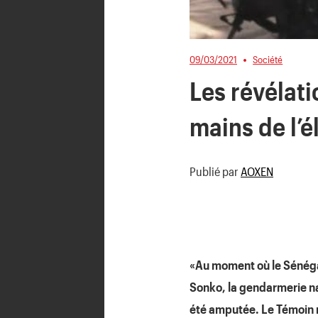
09/03/2021
Société
Les révélati
mains de l’
Publié par
AOXEN
«Au moment où le Sénégal
Sonko, la gendarmerie na
été amputée. Le Témoin r