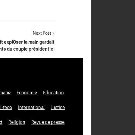
Next Post
it expl0ser la main gardait
nts du couple présidentiel
matie
Economie
Education
i-tech
International
Justice
xt
Religion
Revue de presse