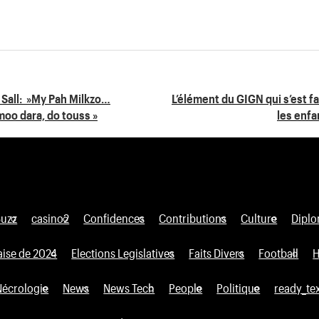
 Sall: »My Pah Milkzo…
L’élément du GIGN qui s’est fa
oo dara, do touss »
les enfa
Buzz
casino2
Confidences
Contributions
Culture
Diplo
aise de 2024
Elections Legislatives
Faits Divers
Football
H
Nécrologie
News
News Tech
People
Politique
ready_te