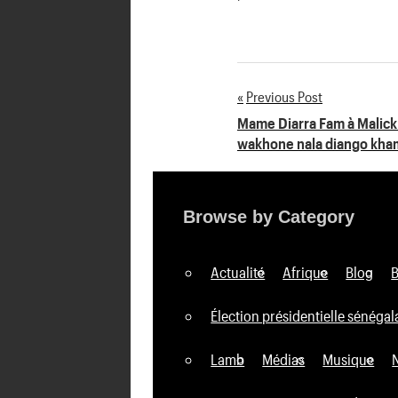
'
Previous Post
Navigation
Mame Diarra Fam à Malick
wakhone nala diango kham
de
l’article
Browse by Category
Actualité
Afrique
Blog
Élection présidentielle sénégal
Lamb
Médias
Musique