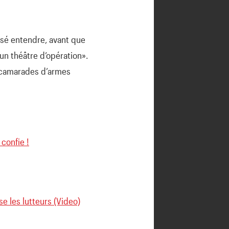
issé entendre, avant que
 un théâtre d’opération».
ses camarades d’armes
confie !
se les lutteurs (Video)