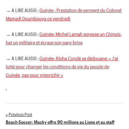
→ A LIRE AUSSI :
Guinée : Prestation de serment du Colonel
Mamadi Doumbouya ce vendredi
→ A LIRE AUSSI :
Guinée: Michel Lamah agresse un Chinois,
bat un militaire et écrase son pare-brise
→ A LIRE AUSSI :
Guinée: Alpha Condé se dédouane: « J’ai
lutté pour changer les conditions de vie du peuple de
Guinée, pas pour m’enrichir »
'
Previous Post
Navigation
Beach Soccer: Macky offre 90 millions au Lions et au staff