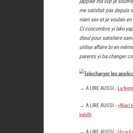
jappalé ma svp je souffre
me satisfait pas depuis 
niam sex et je voulais en
Ci concombre yi lako ya
dieul pour satisfaire s
utilise affaire bi en m
parents yi ba changer 
→ A LIRE AUSSI :
La fem
→ A LIRE AUSSI :
«Niari 
inédit
→ A LIRE AUSSI :
Un vol 