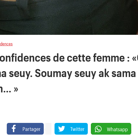
idences
 confidences de cette femme :
a seuy. Soumay seuy ak sama
n… »
Partager
Twitter
Whatsapp