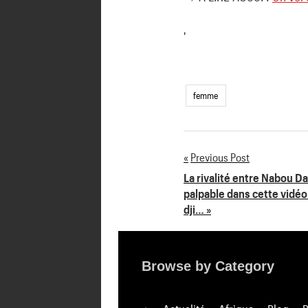
'
femme
Previous Post
Navigation
La rivalité entre Nabou D
palpable dans cette vidéo
de
dji… »
l’article
Browse by Category