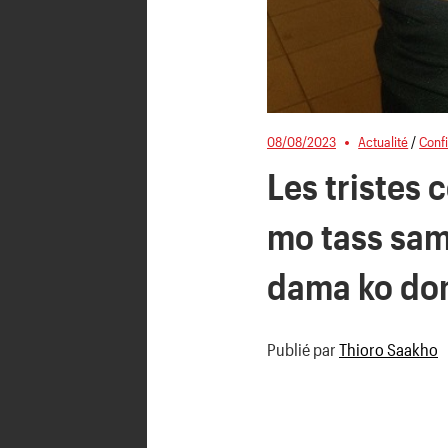
08/08/2023
Actualité
/
Conf
Les tristes
mo tass sam
dama ko do
Publié par
Thioro Saakho