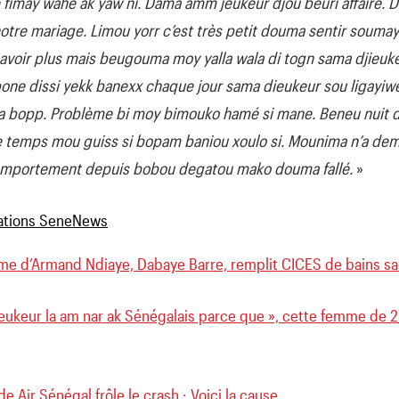
 fimay wahé ak yaw ni. Dama amm jeukeur djou beuri affaire. Daf
notre mariage. Limou yorr c’est très petit douma sentir soum
 avoir plus mais beugouma moy yalla wala di togn sama djieukeu
pone dissi yekk banexx chaque jour sama dieukeur sou ligayi
ama bopp. Problème bi moy bimouko hamé si mane. Beneu nuit 
ême temps mou guiss si bopam baniou xoulo si. Mounima n’a d
comportement depuis bobou degatou mako douma fallé.
»
me d’Armand Ndiaye, Dabaye Barre, remplit CICES de bains sa
jeukeur la am nar ak Sénégalais parce que », cette femme de 
de Air Sénégal frôle le crash : Voici la cause