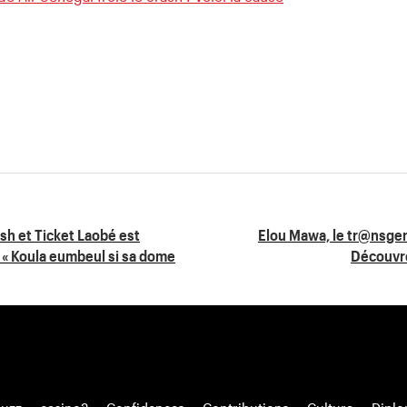
ash et Ticket Laobé est
Elou Mawa, le tr@nsgen
 « Koula eumbeul si sa dome
Découvre