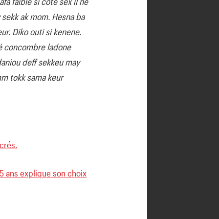
a faible si côté sex il ne
ay sekk ak mom. Hesna ba
r. Diko outi si kenene.
wé concombre ladone
daniou deff sekkeu may
emm tokk sama keur
crés.
25 ans explique son choix