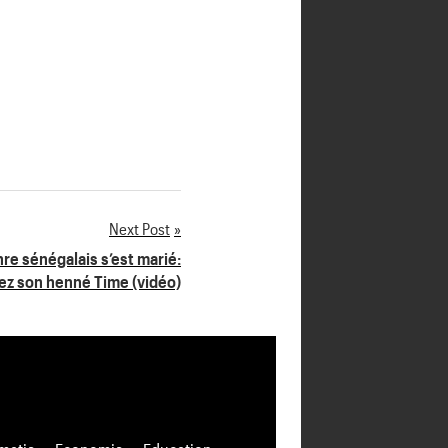
Next Post
re sénégalais s’est marié:
z son henné Time (vidéo)