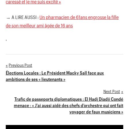
caressé et je me suis excité »
→ A LIRE AUSSI :
Un pharmacien de 61ans engrosse la fille
de son meilleur ami âgée de 16 ans
'
Previous Post
Navigation
Élections Locales : Le Président Macky Sall face aux
ambitions de ses « lieutenants »
de
Next Post
l’article
Trafic de passeports diplomatiques : El Hadj Diadji Condé
menace : « J’ai aussi aidé des chefs d’orchestre qui ont fait
voyager de faux musiciens »