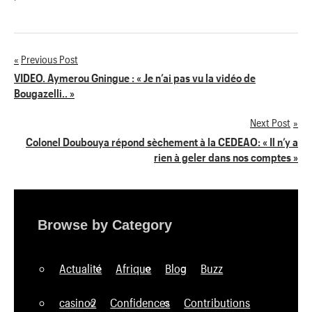
'
Previous Post
Navigation
VIDEO. Aymerou Gningue : « Je n’ai pas vu la vidéo de
Bougazelli.. »
de
Next Post
l’article
Colonel Doubouya répond sèchement à la CEDEAO: « Il n’y a
rien à geler dans nos comptes »
Browse by Category
Actualité
Afrique
Blog
Buzz
casino2
Confidences
Contributions