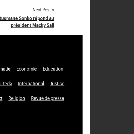
Next Post
 », Ousmane Sonko répond au
président Macky Sall
matie
Economie
Education
i-tech
International
Justice
xt
Religion
Revue de presse