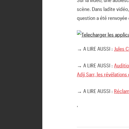
scène. Dans ladite vidéo
question a été renvoyée d
→ A LIRE AUSSI :
Jules 
→ A LIRE AUSSI :
Auditio
Adji Sarr, les révélation
→ A LIRE AUSSI :
Réclamé
'