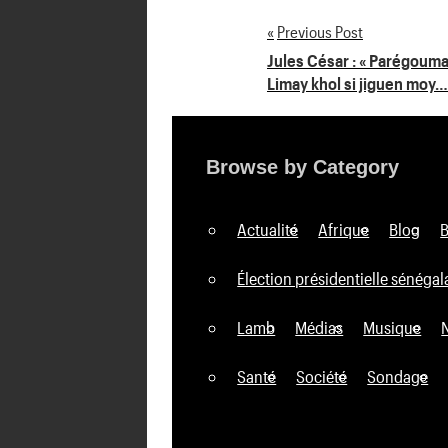
Previous Post
Navigation
Jules César : « Parégoum
Limay khol si jiguen moy…
de
l’article
Browse by Category
Actualité
Afrique
Blog
Élection présidentielle sénégal
Lamb
Médias
Musique
Santé
Société
Sondage