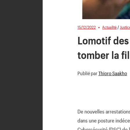
15/12/2022
Actualité
/
Justic
Lomotif des
tomber la fi
Publié par
Thioro Saakho
De nouvelles arrestation
dans une posture indécent
Cybersécurité (DSC) de la 