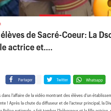
e
 élèves de Sacré-Coeur: La Dsc
lle actrice et….
Partager
Twitter
Whatsapp
s dans l’affaire de la vidéo montrant des élèves d’un établiss
e ! Après la chute du diffuseur et de l’acteur principal, la Div
Police nationale, a fait tomber l’hébergeur et la fille actrice,