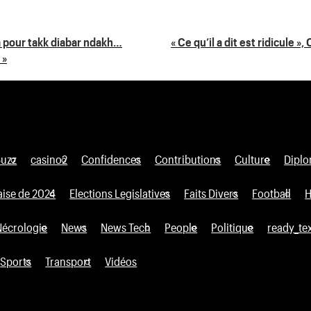
a pour takk diabar ndakh…
« Ce qu’il a dit est ridicule
 »
Buzz
casino2
Confidences
Contributions
Culture
Diplo
aise de 2024
Elections Legislatives
Faits Divers
Football
H
Nécrologie
News
News Tech
People
Politique
ready_te
Sports
Transport
Vidéos