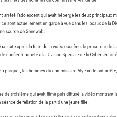
t arrêté l’adolescent qui avait hébergé les deux principaux mi
ctrice sont actuellement en garde à vue dans les locaux de la Di
 une source de Seneweb.
lé suscité après la fuite de la vidéo obscène, le procureur de l
 de confier l’enquête à la Division Spéciale de la Cybersécurité
 du parquet, les hommes du commissaire Aly Kandé ont arrêté,
lasse de troisième qui avait filmé puis diffusé la vidéo montrant
séance de fellation de la part d’une jeune fille.
ente quasiment nue fait une fellation à son ami pendant qu’un 