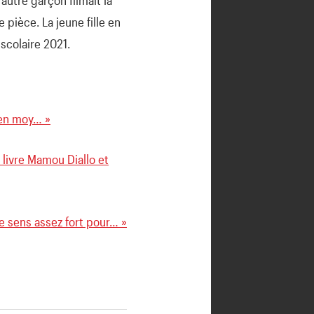
pièce. La jeune fille en
 scolaire 2021.
uen moy… »
 livre Mamou Diallo et
e sens assez fort pour… »