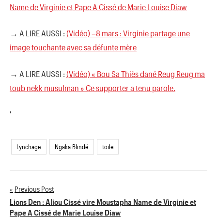
Name de Virginie et Pape A Cissé de Marie Louise Diaw
→ A LIRE AUSSI :
(Vidéo) –8 mars : Virginie partage une
image touchante avec sa défunte mère
→ A LIRE AUSSI :
(Vidéo) « Bou Sa Thiès dané Reug Reug ma
toub nekk musulman » Ce supporter a tenu parole.
'
Lynchage
Ngaka Blindé
toile
Previous Post
Navigation
Lions Den : Aliou Cissé vire Moustapha Name de Virginie et
Pape A Cissé de Marie Louise Diaw