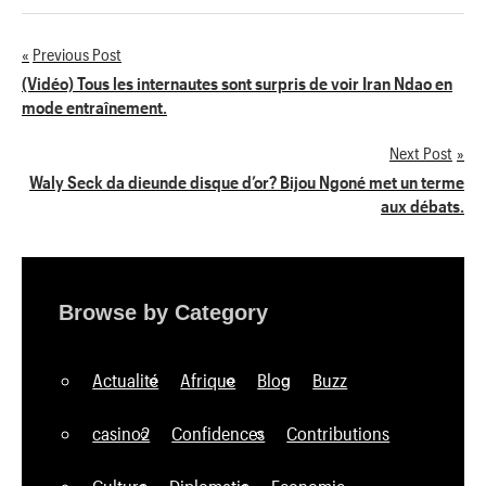
Previous Post
Navigation
(Vidéo) Tous les internautes sont surpris de voir Iran Ndao en
mode entraînement.
de
Next Post
l’article
Waly Seck da dieunde disque d’or? Bijou Ngoné met un terme
aux débats.
Browse by Category
Actualité
Afrique
Blog
Buzz
casino2
Confidences
Contributions
Culture
Diplomatie
Economie