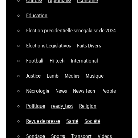
Education
Élection présidentielle sénégalaise de 2024
Elections Legislatives
Faits Divers
Football
Hi-tech
International
Justice
Lamb
Médias
Musique
Nécrologie
News
News Tech
People
Politique
ready_text
Religion
Revue de presse
Santé
Société
Sondage
Sports
Transport
Vidéos