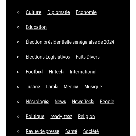
Culture
Diplomatie
Economie
Education
Élection présidentielle sénégalaise de 2024
Elections Legislatives
Faits Divers
Football
Hi-tech
International
Justice
Lamb
Médias
Musique
Nécrologie
News
News Tech
People
Politique
ready_text
Religion
Revue de presse
Santé
Société