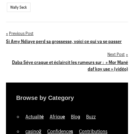
Wally Seck
Previous Post
Navigation
Si Amy Ndiaye perd sa grossesse, voici ce qui va se passer
de
Next Post
Daba Séye craque et éclaircit les rumeurs sur : » Mor Mané
l’article
daf koy use » (vidéo)
Browse by Category
Actualité
Afrique
Blog
Buzz
casino2
Confidences
Contributions