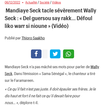
06/12/2022
Actualité
/
Société
/
Vidéos
Mandiaye Seck tacle sévèrement Wally
Seck : « Del guersou say rakk… Défoul
liko warr si nioune » (Vidéo)
Publié par
Thioro Saakho
Mandiaye Seck n’a pas mâché ses mots pour parler de
Wally
Seck
. Dans l’émission « Sama Sénégal », le chanteur a tiré
sur le Faramareen.
« Ce qu’il fait n’est pas juste. Il doit épauler ses frères. Je le
dis haut et fort il ne fait ce qu’il devait faire pour
nous… »,
déplore-t-il.