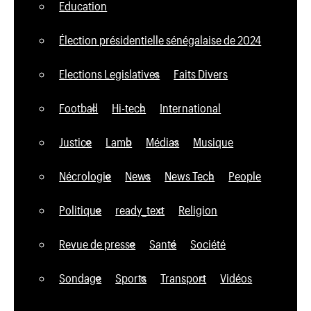
Education
Élection présidentielle sénégalaise de 2024
Elections Legislatives
Faits Divers
Football
Hi-tech
International
Justice
Lamb
Médias
Musique
Nécrologie
News
News Tech
People
Politique
ready_text
Religion
Revue de presse
Santé
Société
Sondage
Sports
Transport
Vidéos