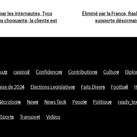
 par les internautes, Tyco
Éliminé par la France, Ras
s choquante, la cliente est
supporte désormais 
Buzz
casino2
Confidences
Contributions
Culture
Diplo
aise de 2024
Elections Legislatives
Faits Divers
Football
H
Nécrologie
News
News Tech
People
Politique
ready_te
Sports
Transport
Vidéos