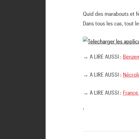
Quid des marabouts et fé
Dans tous les cas, tout 
→ A LIRE AUSSI :
Benzem
→ A LIRE AUSSI :
Nécrolo
→ A LIRE AUSSI :
France
'