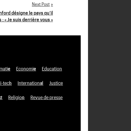
Next Post
hford désigne le pays qu’il
: « Je suis derrière vous »
matie
Economie
Education
i-tech
International
Justice
xt
Religion
Revue de presse