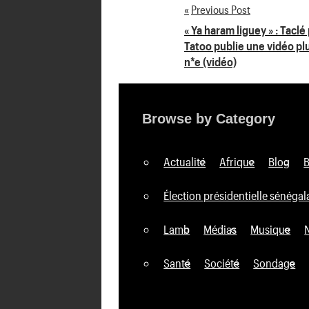
Previous Post
Navigation
« Ya haram liguey » : Taclé
Tatoo publie une vidéo plu
de
n*e (vidéo)
l’article
Browse by Category
Actualité
Afrique
Blog
Élection présidentielle sénégal
Lamb
Médias
Musique
Santé
Société
Sondage