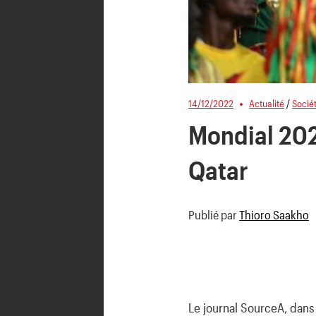
14/12/2022
Actualité
/
Socié
Mondial 202
Qatar
Publié par
Thioro Saakho
Le journal SourceA, dans