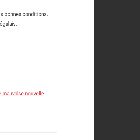
ès bonnes conditions.
égalais.
!
e mauvaise nouvelle