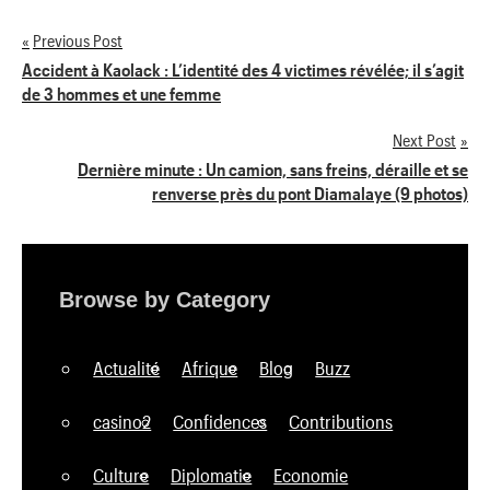
Previous Post
Navigation
Accident à Kaolack : L’identité des 4 victimes révélée; il s’agit
de 3 hommes et une femme
de
Next Post
l’article
Dernière minute : Un camion, sans freins, déraille et se
renverse près du pont Diamalaye (9 photos)
Browse by Category
Actualité
Afrique
Blog
Buzz
casino2
Confidences
Contributions
Culture
Diplomatie
Economie