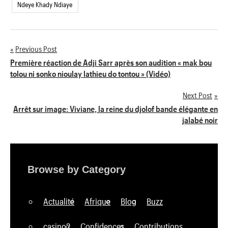
Ndeye Khady Ndiaye
Previous Post
Navigation
Première réaction de Adji Sarr après son audition « mak bou
tolou ni sonko nioulay lathieu do tontou » (Vidéo)
de
Next Post
l’article
Arrêt sur image: Viviane, la reine du djolof bande élégante en
jalabé noir
Browse by Category
Actualité
Afrique
Blog
Buzz
casino2
Confidences
Contributions