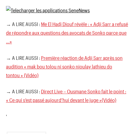
→ A LIRE AUSSI :
Me El Hadj Diouf révèle : « Adji Sarr a refusé
de répondre aux questions des avocats de Sonko parce que
…»
→ A LIRE AUSSI :
Première réaction de Adji Sarr après son
audition « mak bou tolou ni sonko nioulay lathieu do
tontou » (Vidéo)
→ A LIRE AUSSI :
Direct Live – Ousmane Sonko fait le point :
« Ce qui s’est passé aujourd’hui devant le juge »(Vidéo)
'