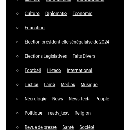
Culture
Diplomatie
Economie
Education
Élection présidentielle sénégalaise de 2024
Elections Legislatives
Faits Divers
Football
Hi-tech
International
Justice
Lamb
Médias
Musique
Nécrologie
News
News Tech
People
Politique
ready_text
Religion
Revue de presse
Santé
Société