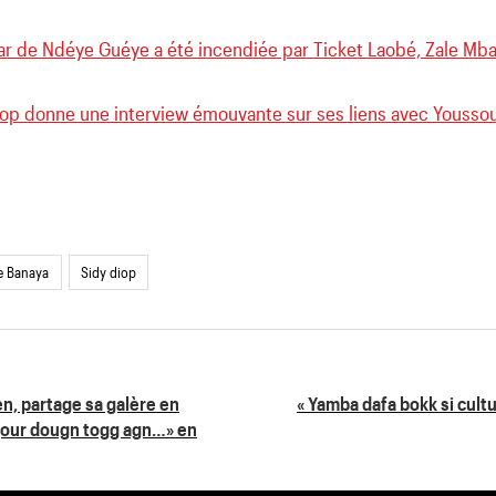
ar de Ndéye Guéye a été incendiée par Ticket Laobé, Zale Mba
iop donne une interview émouvante sur ses liens avec Youssou
e Banaya
Sidy diop
n, partage sa galère en
« Yamba dafa bokk si cult
 jour dougn togg agn…» en