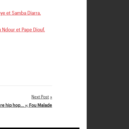
ye et Samba Diarra.
 Ndour et Pape Diouf.
Next Post
ure hip hop… »; Fou Malade