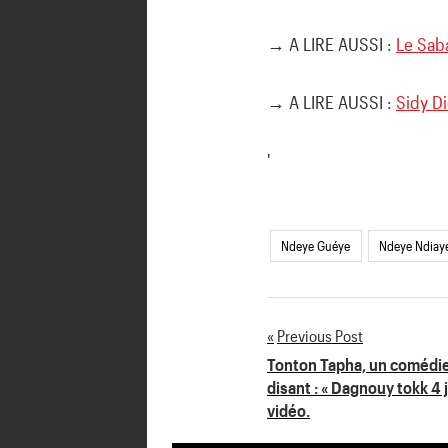
→ A LIRE AUSSI :
Le Sab
→ A LIRE AUSSI :
Sidy D
'
Ndeye Guéye
Ndeye Ndiay
Previous Post
Navigation
Tonton Tapha, un comédie
disant : « Dagnouy tokk 4
de
vidéo.
l’article