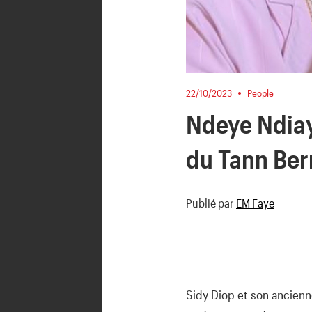
22/10/2023
People
Ndeye Ndiay
du Tann Ber
Publié par
EM Faye
Sidy Diop et son ancienn