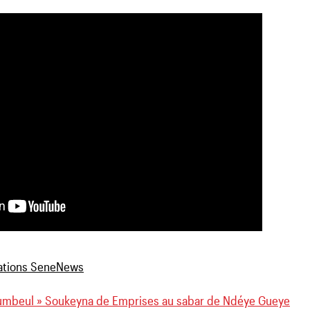
eumbeul » Soukeyna de Emprises au sabar de Ndéye Gueye