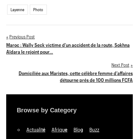
Layenne
Photo
Previous Post
Navigation
Maroc : Wally Seck victime d’un accident de la route, Sokhna
Aïdara le rejoint pour…
de
Next Post
l’article
Domiciliée aux Maristes, cette célèbre femme d’affaires
détourne prés de 100 millions FCFA
Browse by Category
Actualité
Afrique
Blog
Buzz