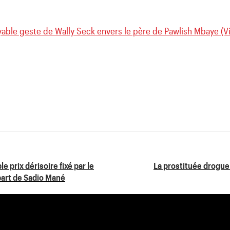
yable geste de Wally Seck envers le père de Pawlish Mbaye (V
e prix dérisoire fixé par le
La prostituée drogue
part de Sadio Mané