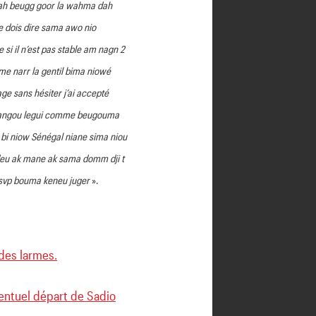
dah beugg goor la wahma dah
e dois dire sama awo nio
i il n’est pas stable am nagn 2
e narr la gentil bima niowé
 sans hésiter j’ai accepté
 nangou legui comme beugouma
bi niow Sénégal niane sima niou
deu ak mane ak sama domm dji t
 svp bouma keneu juger
».
udes larmes.
ventuel départ de Sadio