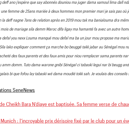
 deff ano j’espère que say abonnés douniou ma juger dama xamoul lima dall n
suis une femme de 25ans mariée à deux hommes mon premier mari je sais pas où j
la deff nagne 7ans de relation après en 2019 mou tak ma banialouma dra même s
6 mois de mariage sila demm Maroc difa ligay ma hamanté fa avec un autre homm
defal you nexx Louma manqué mou defal ma ba un jour mou propose ma mariage
. Sila lako expliquer comment ça marche bo beuggé takk jabar au Sénégal mou
cheté des faux parents et des faux amis pour niou remplacer sama parents nar 
ou amm domm. Tuto dama warone gnibi Sénégal ci tabaski legui nar bi beugg an
ais bi que fofou lay tabaski wé dama moudié tokk sah. Je voulais des conseils
e de Cheikh Bara N’diaye est baptisée. Sa femme verse de cha
Munich : l’incroyable prix dérisoire fixé par le club pour un é