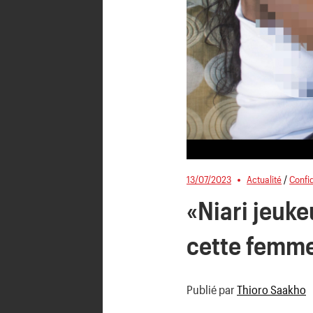
13/07/2023
Actualité
/
Confi
«Niari jeuke
cette femme
Publié par
Thioro Saakho