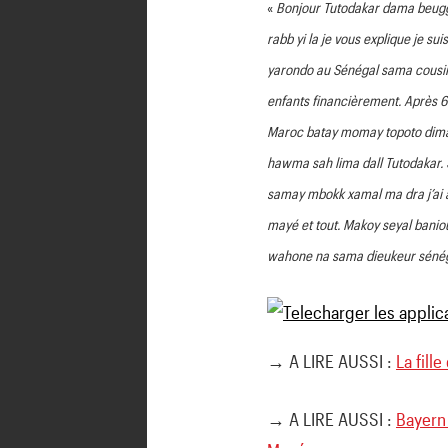
«
Bonjour Tutodakar dama beugg
rabb yi la je vous explique je 
yarondo au Sénégal sama cousin 
enfants financièrement. Après 
Maroc batay momay topoto dima 
hawma sah lima dall Tutodakar
samay mbokk xamal ma dra j’ai a
mayé et tout. Makoy seyal bani
wahone na sama dieukeur sénégal
→ A LIRE AUSSI :
La fill
→ A LIRE AUSSI :
Bayern 