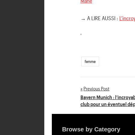
Mané
→ A LIRE AUSSI :
L’incro
'
femme
Previous Post
Navigation
Bayern Munich : l’incroyabl
club pour un éventuel dé
de
l’article
Browse by Category