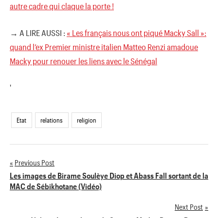
autre cadre qui claque la porte !
→ A LIRE AUSSI :
« Les français nous ont piqué Macky Sall »:
quand l’ex Premier ministre italien Matteo Renzi amadoue
Macky pour renouer les liens avec le Sénégal
'
Etat
relations
religion
Previous Post
Navigation
Les images de Birame Soulèye Diop et Abass Fall sortant de la
MAC de Sébikhotane (Vidéo)
de
Next Post
l’article