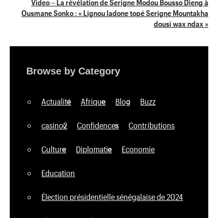
Video – La révélation de Serigne Modou Bousso Dieng à
Ousmane Sonko : « Lignou ladone topé Serigne Mountakha
dousi wax ndax »
Browse by Category
Actualité
Afrique
Blog
Buzz
casino2
Confidences
Contributions
Culture
Diplomatie
Economie
Education
Élection présidentielle sénégalaise de 2024