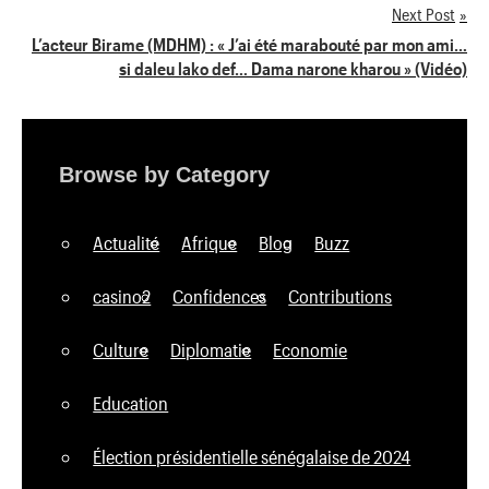
de
Next Post
L’acteur Birame (MDHM) : « J’ai été marabouté par mon ami…
l’article
si daleu lako def… Dama narone kharou » (Vidéo)
Browse by Category
Actualité
Afrique
Blog
Buzz
casino2
Confidences
Contributions
Culture
Diplomatie
Economie
Education
Élection présidentielle sénégalaise de 2024