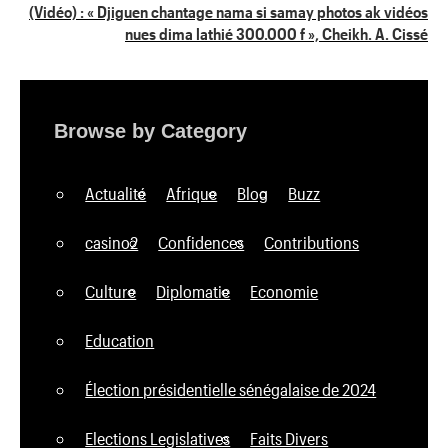
(Vidéo) : « Djiguen chantage nama si samay photos ak vidéos
nues dima lathié 300.000 f », Cheikh. A. Cissé
Browse by Category
Actualité
Afrique
Blog
Buzz
casino2
Confidences
Contributions
Culture
Diplomatie
Economie
Education
Élection présidentielle sénégalaise de 2024
Elections Legislatives
Faits Divers