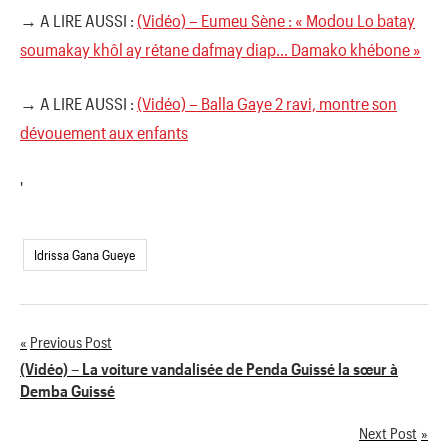
→ A LIRE AUSSI :
(Vidéo) – Eumeu Sène : « Modou Lo batay
soumakay khôl ay rétane dafmay diap… Damako khébone »
→ A LIRE AUSSI :
(Vidéo) – Balla Gaye 2 ravi, montre son
dévouement aux enfants
'
Idrissa Gana Gueye
Previous Post
Navigation
(Vidéo) – La voiture vandalisée de Penda Guissé la sœur à
Demba Guissé
de
Next Post
l’article