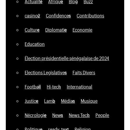
Actualité
Afrique
Blog
Buzz
casino2
Confidences
Contributions
Culture
Diplomatie
Economie
Education
Élection présidentielle sénégalaise de 2024
Elections Legislatives
Faits Divers
Football
Hi-tech
International
Justice
Lamb
Médias
Musique
Nécrologie
News
News Tech
People
Politique
ready_text
Religion