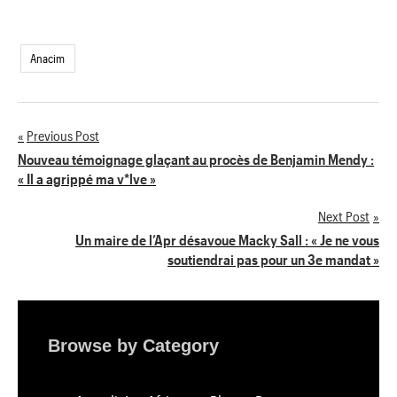
Anacim
Previous Post
Navigation
Nouveau témoignage glaçant au procès de Benjamin Mendy :
« Il a agrippé ma v*lve »
de
Next Post
l’article
Un maire de l’Apr désavoue Macky Sall : « Je ne vous
soutiendrai pas pour un 3e mandat »
Browse by Category