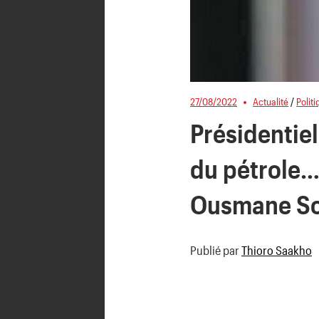
27/08/2022
Actualité
/
Polit
Présidentiel
du pétrole…
Ousmane S
Publié par
Thioro Saakho