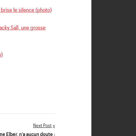
brise le silence (photo)
acky Sall, une grosse
o)
Next Post
e Elber, n’a aucun doute :