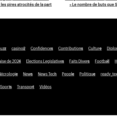
les pires atrocités de la part
« Le nombre de buts que 
Buzz
casino2
Confidences
Contributions
Culture
Diplo
aise de 2024
Elections Legislatives
Faits Divers
Football
H
Nécrologie
News
News Tech
People
Politique
ready_te
Sports
Transport
Vidéos