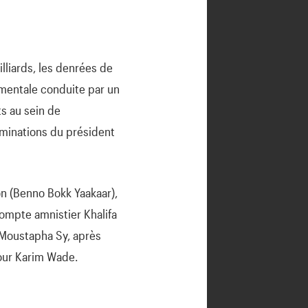
lliards, les denrées de
ementale conduite par un
s au sein de
nominations du président
on (Benno Bokk Yaakaar),
compte amnistier Khalifa
 Moustapha Sy, après
pour Karim Wade.