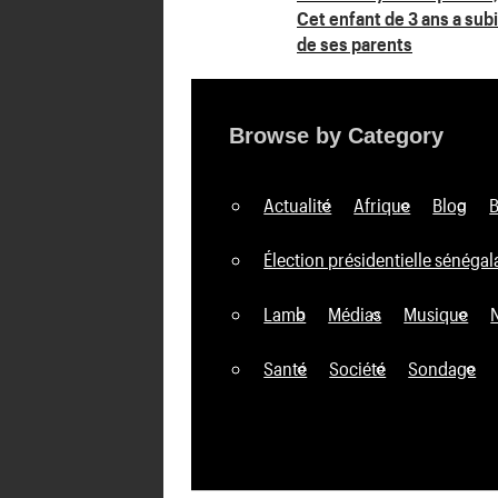
Cet enfant de 3 ans a subi 
de
de ses parents
l’article
Browse by Category
Actualité
Afrique
Blog
Élection présidentielle sénégal
Lamb
Médias
Musique
Santé
Société
Sondage