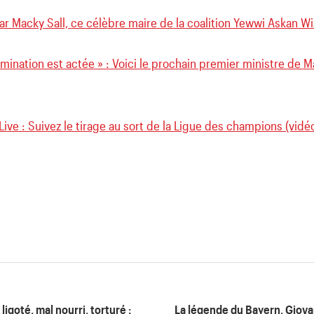
r Macky Sall, ce célèbre maire de la coalition Yewwi Askan Wi 
mination est actée » : Voici le prochain premier ministre de M
Live : Suivez le tirage au sort de la Ligue des champions (vidé
goté, mal nourri, torturé :
La légende du Bayern, Giovan