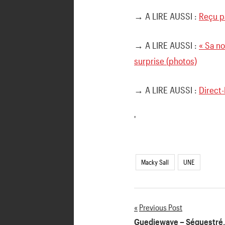
→ A LIRE AUSSI :
Reçu pa
→ A LIRE AUSSI :
« Sa no
surprise (photos)
→ A LIRE AUSSI :
Direct-
'
Macky Sall
UNE
Previous Post
Navigation
Guediewaye – Séquestré, li