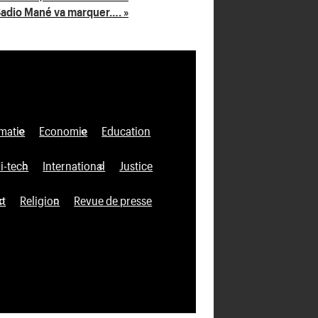
Sadio Mané va marquer…. »
matie
Economie
Education
i-tech
International
Justice
xt
Religion
Revue de presse