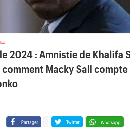
ique
le 2024 : Amnistie de Khalifa S
 comment Macky Sall compte f
onko
Partager
Twitter
Whatsapp