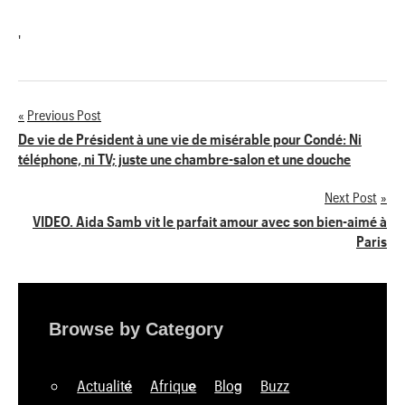
'
Previous Post
Navigation
De vie de Président à une vie de misérable pour Condé: Ni
téléphone, ni TV; juste une chambre-salon et une douche
de
Next Post
l’article
VIDEO. Aida Samb vit le parfait amour avec son bien-aimé à
Paris
Browse by Category
Actualité
Afrique
Blog
Buzz