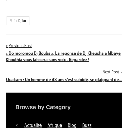
'
Rafet Djiko
Previous Post
Navigation
« Do moromou Dj Boubs », La réponse de Dj Kheucha à Mbaye
Khouthia vous laissera sans voix . Regardez !
de
Next Post
l’article
Ouakam : Un homme de 43 ans s’est suicidé, se plaignant de…
Browse by Category
Actualité
Afrique
Blog
Buzz