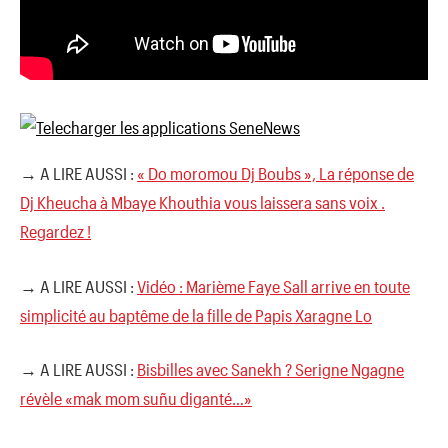
→ A LIRE AUSSI :
« Do moromou Dj Boubs », La réponse de
Dj Kheucha à Mbaye Khouthia vous laissera sans voix .
Regardez !
→ A LIRE AUSSI :
Vidéo : Marième Faye Sall arrive en toute
simplicité au baptême de la fille de Papis Xaragne Lo
→ A LIRE AUSSI :
Bisbilles avec Sanekh ? Serigne Ngagne
révèle «mak mom suñu diganté…»