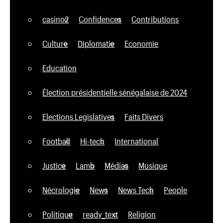
casino2
Confidences
Contributions
Culture
Diplomatie
Economie
Education
Élection présidentielle sénégalaise de 2024
Elections Legislatives
Faits Divers
Football
Hi-tech
International
Justice
Lamb
Médias
Musique
Nécrologie
News
News Tech
People
Politique
ready_text
Religion