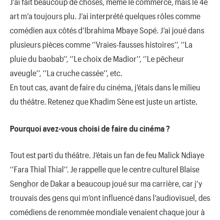
J’ai fait beaucoup de choses, même le commerce, mais le 4e
art m’a toujours plu. J’ai interprété quelques rôles comme
comédien aux côtés d’Ibrahima Mbaye Sopé. J’ai joué dans
plusieurs pièces comme ‘’Vraies-fausses histoires’’, ‘’La
pluie du baobab’’, ‘’Le choix de Madior’’, ‘’Le pêcheur
aveugle’’, ‘’La cruche cassée’’, etc.
En tout cas, avant de faire du cinéma, j’étais dans le milieu
du théâtre. Retenez que Khadim Sène est juste un artiste.
Pourquoi avez-vous choisi de faire du cinéma ?
Tout est parti du théâtre. J’étais un fan de feu Malick Ndiaye
‘’Fara Thial Thial’’. Je rappelle que le centre culturel Blaise
Senghor de Dakar a beaucoup joué sur ma carrière, car j’y
trouvais des gens qui m’ont influencé dans l’audiovisuel, des
comédiens de renommée mondiale venaient chaque jour à