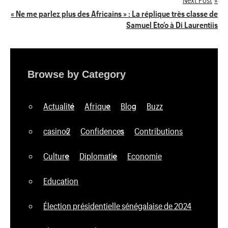
l’article
« Ne me parlez plus des Africains » : La réplique très classe de
Samuel Eto’o à Di Laurentiis
Browse by Category
Actualité
Afrique
Blog
Buzz
casino2
Confidences
Contributions
Culture
Diplomatie
Economie
Education
Élection présidentielle sénégalaise de 2024