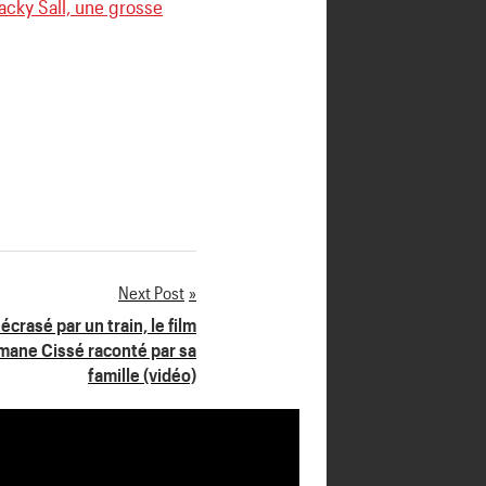
acky Sall, une grosse
Next Post
écrasé par un train, le film
smane Cissé raconté par sa
famille (vidéo)