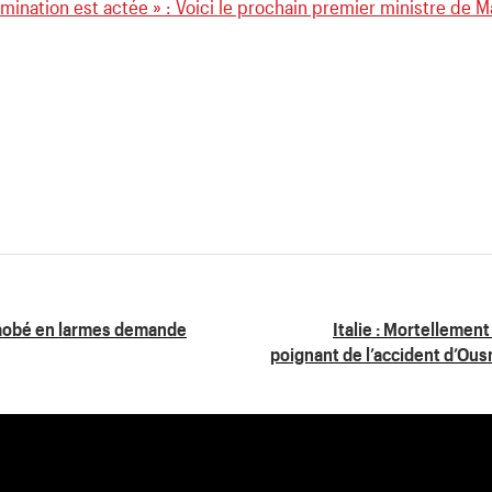
mination est actée » : Voici le prochain premier ministre de M
Laobé en larmes demande
Italie : Mortellement 
poignant de l’accident d’Ou