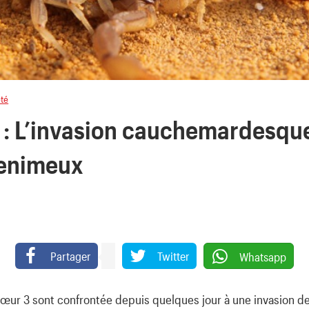
été
: L’invasion cauchemardesqu
venimeux
Partager
Twitter
Whatsapp
Cœur 3 sont confrontée depuis quelques jour à une invasion d