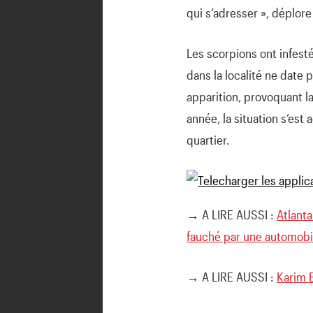
qui s’adresser », déplor
Les scorpions ont infest
dans la localité ne date 
apparition, provoquant l
année, la situation s’est
quartier.
→ A LIRE AUSSI :
Atlant
fauché par une automobi
→ A LIRE AUSSI :
Karim 