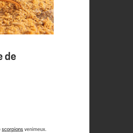
e de
e
scorpions
venimeux.