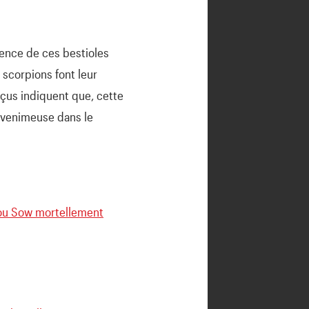
sence de ces bestioles
 scorpions font leur
çus indiquent que, cette
e venimeuse dans le
dou Sow mortellement