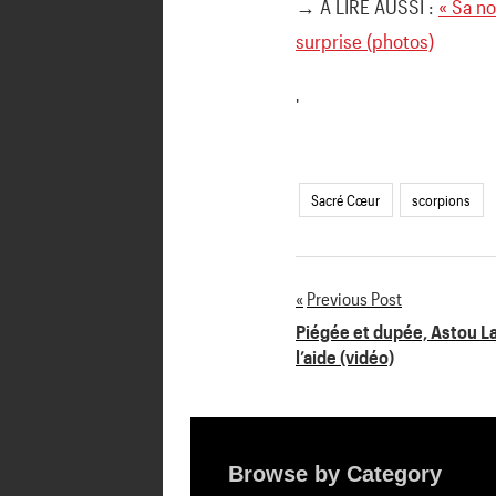
→ A LIRE AUSSI :
« Sa no
surprise (photos)
'
Sacré Cœur
scorpions
Previous Post
Navigation
Piégée et dupée, Astou 
l’aide (vidéo)
de
l’article
Browse by Category