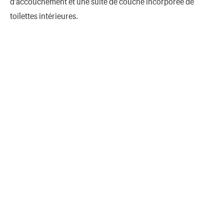
d’accouchement et une suite de couche incorporée de
toilettes intérieures.