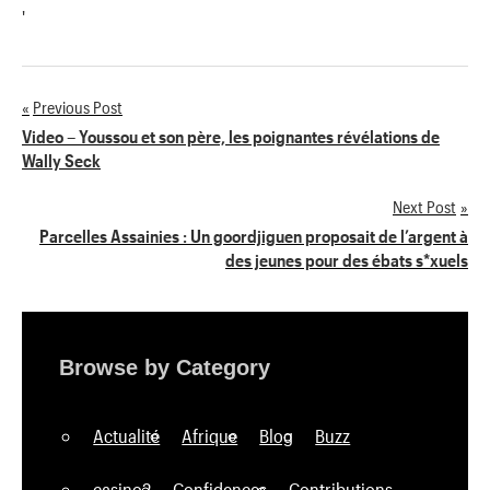
'
Previous Post
Navigation
Video – Youssou et son père, les poignantes révélations de
Wally Seck
de
Next Post
l’article
Parcelles Assainies : Un goordjiguen proposait de l’argent à
des jeunes pour des ébats s*xuels
Browse by Category
Actualité
Afrique
Blog
Buzz
casino2
Confidences
Contributions