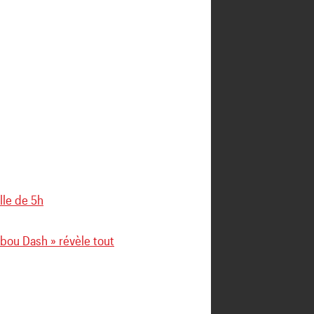
lle de 5h
abou Dash » révèle tout