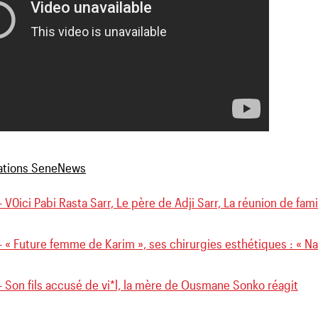
 V0ici Pabi Rasta Sarr, Le père de Adji Sarr, La réunion de fami
 « Future femme de Karim », ses chirurgies esthétiques : « N
 Son fils accusé de vi*l, la mère de Ousmane Sonko réagit