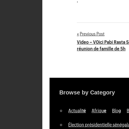
'
Previous Post
Navigation
Video – V0ici Pabi Rasta Sa
réunion de famille de 5h
de
l’article
Browse by Category
Actualité
Afrique
Blog
Élection présidentielle sénégal