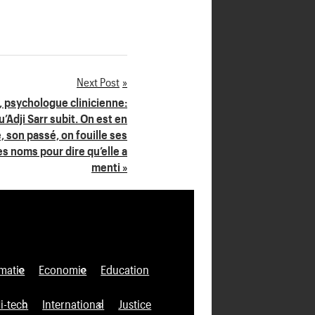
Next Post
 psychologue clinicienne:
’Adji Sarr subit. On est en
e, son passé, on fouille ses
les noms pour dire qu’elle a
menti »
matie
Economie
Education
i-tech
International
Justice