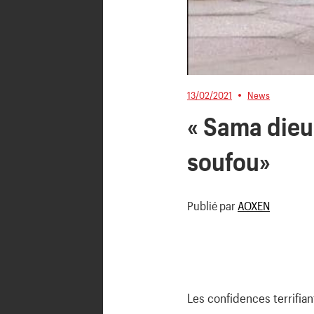
13/02/2021
News
« Sama dieu
soufou»
Publié par
AOXEN
Les confidences terrifi