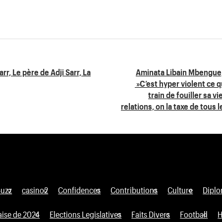
rr, Le père de Adji Sarr, La
Aminata Libain Mbengue,
»C’est hyper violent ce qu
train de fouiller sa vi
relations, on la taxe de tous 
Buzz
casino2
Confidences
Contributions
Culture
Diplo
aise de 2024
Elections Legislatives
Faits Divers
Football
H