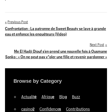
'
Previous Post
Navigation
Confrontation : La patronne de Sweet Beauty se lave à grande
eau et enfonce les enquêteurs (Video)
de
Next Post
l’article
Me El Hadji Diouf s’en prend une nouvelle fois à Ousmane
Sonko : « On ne peut pas v*oler une fille et revenir pardonner »
Browse by Category
Actualité
Afrique
Blog
Buzz
casino2
Confidences
Contributions