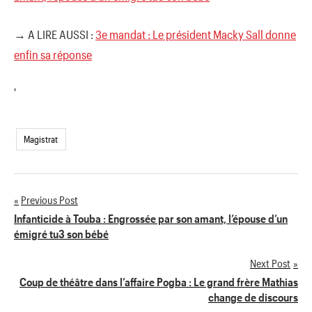
→ A LIRE AUSSI :
3e mandat : Le président Macky Sall donne
enfin sa réponse
'
Magistrat
Previous Post
Navigation
Infanticide à Touba : Engrossée par son amant, l’épouse d’un
émigré tu3 son bébé
de
Next Post
l’article
Coup de théâtre dans l’affaire Pogba : Le grand frère Mathias
change de discours