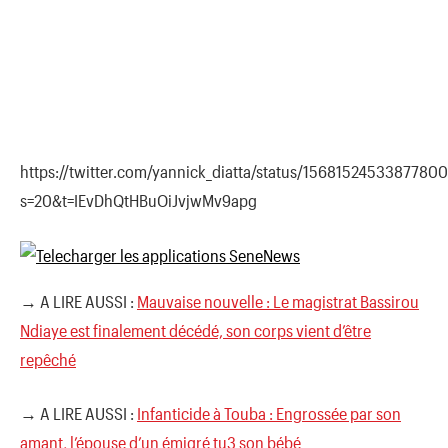
https://twitter.com/yannick_diatta/status/1568152453387780
s=20&t=IEvDhQtHBuOiJvjwMv9apg
→ A LIRE AUSSI :
Mauvaise nouvelle : Le magistrat Bassirou
Ndiaye est finalement décédé, son corps vient d’être
repêché
→ A LIRE AUSSI :
Infanticide à Touba : Engrossée par son
amant, l’épouse d’un émigré tu3 son bébé