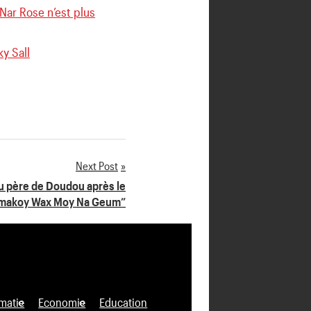
 Nar Rose n’est plus
y Sall
Next Post
du père de Doudou après le
Limakoy Wax Moy Na Geum”
matie
Economie
Education