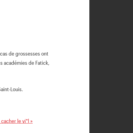
1 cas de grossesses ont
es académies de Fatick,
aint-Louis.
cacher le vi*l »