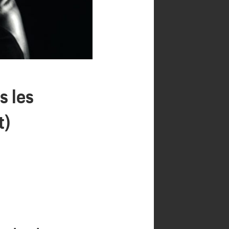
s les
t)