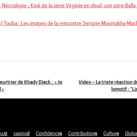
 Nécrologie : Kiné de la série Virginie en deuil, son père Balla
s) Touba : Les images de la rencontre Serigne Mountakha-Mack
eurtrier de Khady Diack : » Je
Video – La triste réaction 
l »
lomotif : “
Buzz
casino2
Confidences
Contributions
Culture
Diplo