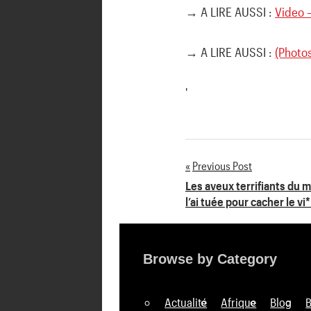
→ A LIRE AUSSI :
Video –
→ A LIRE AUSSI :
(Photo
'
Previous Post
Navigation
Les aveux terrifiants du m
l’ai tuée pour cacher le vi*
de
l’article
Browse by Category
Actualité
Afrique
Blog