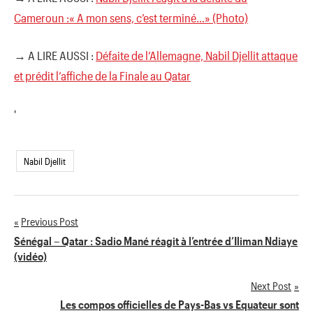
Cameroun :« A mon sens, c’est terminé…» (Photo)
→ A LIRE AUSSI :
Défaite de l’Allemagne, Nabil Djellit attaque
et prédit l’affiche de la Finale au Qatar
'
Nabil Djellit
Previous Post
Navigation
Sénégal – Qatar : Sadio Mané réagit à l’entrée d’Iliman Ndiaye
(vidéo)
de
Next Post
l’article
Les compos officielles de Pays-Bas vs Equateur sont