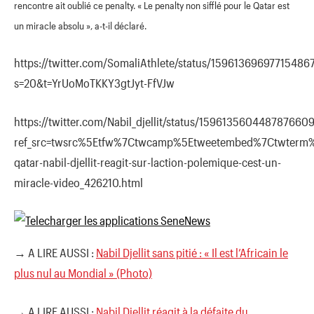
rencontre ait oublié ce penalty. « Le penalty non sifflé pour le Qatar est
un miracle absolu », a-t-il déclaré.
https://twitter.com/SomaliAthlete/status/15961369697715486
s=20&t=YrUoMoTKKY3gtJyt-FfVJw
https://twitter.com/Nabil_djellit/status/159613560448787660
ref_src=twsrc%5Etfw%7Ctwcamp%5Etweetembed%7Ctwterm%
qatar-nabil-djellit-reagit-sur-laction-polemique-cest-un-
miracle-video_426210.html
→ A LIRE AUSSI :
Nabil Djellit sans pitié : « Il est l’Africain le
plus nul au Mondial » (Photo)
→ A LIRE AUSSI :
Nabil Djellit réagit à la défaite du