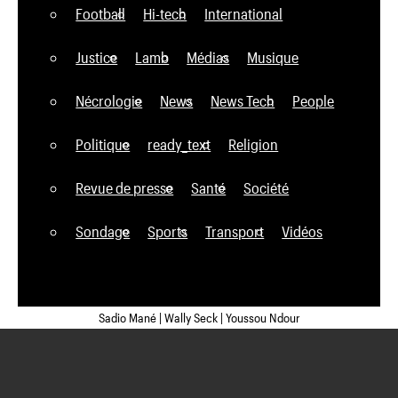
Football
Hi-tech
International
Justice
Lamb
Médias
Musique
Nécrologie
News
News Tech
People
Politique
ready_text
Religion
Revue de presse
Santé
Société
Sondage
Sports
Transport
Vidéos
Sadio Mané | Wally Seck | Youssou Ndour