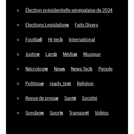
Élection présidentielle sénégalaise de 2024
Elections Legislatives
Faits Divers
Football
Hi-tech
International
Justice
Lamb
Médias
Musique
Nécrologie
News
News Tech
People
Politique
ready_text
Religion
Revue de presse
Santé
Société
Sondage
Sports
Transport
Vidéos