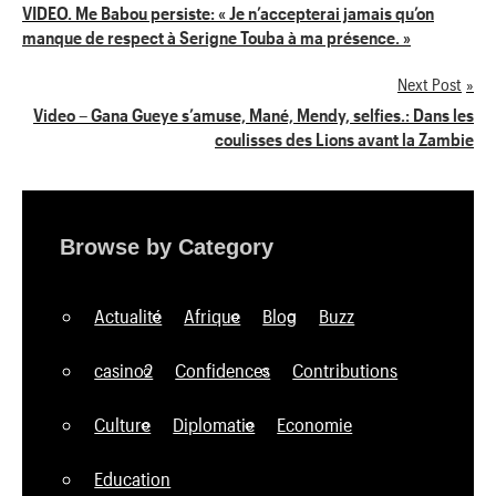
Navigation
VIDEO. Me Babou persiste: « Je n’accepterai jamais qu’on
manque de respect à Serigne Touba à ma présence. »
de
Next Post
l’article
Video – Gana Gueye s’amuse, Mané, Mendy, selfies.: Dans les
coulisses des Lions avant la Zambie
Browse by Category
Actualité
Afrique
Blog
Buzz
casino2
Confidences
Contributions
Culture
Diplomatie
Economie
Education