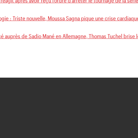
réagit après avoir reçu l’ordre d’arrêter le tournage de la séri
gie : Triste nouvelle, Moussa Sagna pique une crise cardiaqu
é auprès de Sadio Mané en Allemagne, Thomas Tuchel brise l
lle, Moussa Sagna pique une
Comment Sadio Mané a
(Photos)