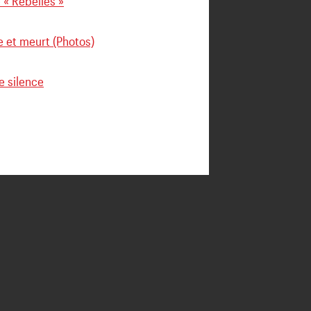
e « Rebelles »
e et meurt (Photos)
e silence
Next Post
 influencé la décision de
Moussa Niakhaté (Vidéo)