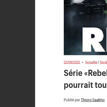
22/09/2022
Actualité
/
Soci
Série «Rebel
pourrait to
Publié par
Thioro Saakho