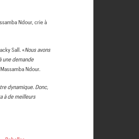
assamba Ndour, crie à
acky Sall. «
Nous avons
t à une demande
e Massamba Ndour.
notre dynamique. Donc,
a à de meilleurs