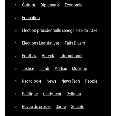
Culture
Diplomatie
Economie
Education
Élection présidentielle sénégalaise de 2024
Elections Legislatives
Faits Divers
Football
Hi-tech
International
Justice
Lamb
Médias
Musique
Nécrologie
News
News Tech
People
Politique
ready_text
Religion
Revue de presse
Santé
Société