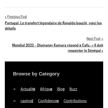
Previous Post
Navigation
Portugal: Le transfert légendaire de Ronaldo bouclé, voici les
détails
de
Next Post
l’article
Mondial 2022 – Diomansy Kamara répond à Cafu : « Il doit
respecter le Sénégal »
Browse by Category
Actualité
Afrique
Blog
Buzz
casino2
Confidences
Contributions