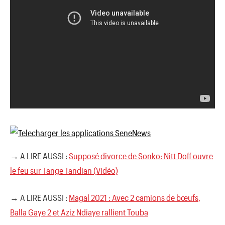
→ A LIRE AUSSI :
Supposé divorce de Sonko: Nitt Doff ouvre
le feu sur Tange Tandian (Vidéo)
→ A LIRE AUSSI :
Magal 2021 : Avec 2 camions de bœufs,
Balla Gaye 2 et Aziz Ndiaye rallient Touba