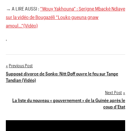
→ A LIRE AUSSI :
“Wouy Yakhouna” : Serigne Mbacké Ndiaye
sur la vidéo de Bougazéli “Louko gueuna gnaw
amoul…”(Vidéo)
'
Previous Post
Navigation
Supposé divorce de Sonko: Nitt Doff ouvre le feu sur Tange
Tandian (Vidéo)
de
Next Post
l’article
La liste du nouveau « gouvernement » de la Guinée après le
coup d’Etat